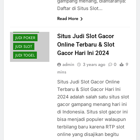
gampang menang, diantaranya:
Daftar di Situs Slot…
Read More
JUDI BOLA
JUDI ONLINE
Situs Judi Slot Gacor
JUDI POKER
Online Terbaru & Slot
JUDI SLOT
Gacor Hari Ini 2024
JUDI TOGEL
admin
3 years ago
0
9
mins
Situs Judi Slot Gacor Online
Terbaru & Slot Gacor Hari Ini
2024 adalah salah satu situs slot
gacor gampang menang hari ini
di Indonesia. Situs slot gacor ini
bisa menjadi populer walaupun
terbilang baru karena RTP slot
online yang disajikan begitu