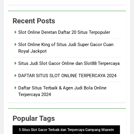
Recent Posts
Slot Online Deretan Daftar 20 Situs Terpopuler
Slot Online King of Situs Judi Super Gacor Cuan
Royal Jackpot
Situs Judi Slot Gacor Online dan Slot88 Terpercaya
DAFTAR SITUS SLOT ONLINE TERPERCAYA 2024
Daftar Situs Terbaik & Agen Judi Bola Online
Terpercaya 2024
Popular Tags
5 Situs Slot Gacor Terbaik dan Terpercaya Gampang Maxwin