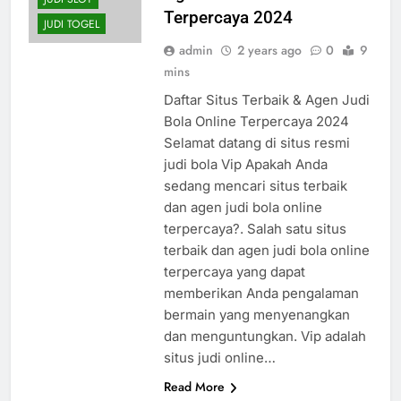
Terpercaya 2024
JUDI TOGEL
admin
2 years ago
0
9
mins
Daftar Situs Terbaik & Agen Judi
Bola Online Terpercaya 2024
Selamat datang di situs resmi
judi bola Vip Apakah Anda
sedang mencari situs terbaik
dan agen judi bola online
terpercaya?. Salah satu situs
terbaik dan agen judi bola online
terpercaya yang dapat
memberikan Anda pengalaman
bermain yang menyenangkan
dan menguntungkan. Vip adalah
situs judi online…
Read More
JUDI BOLA