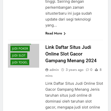
tinggi. Seiring dengan
perkembangan zaman
situsterbaru ini juga sudah
update dari segi teknologi
yang…
Read More
JUDI BOLA
JUDI ONLINE
Link Daftar Situs Judi
JUDI POKER
Online Slot Gacor
JUDI SLOT
Gampang Menang 2024
JUDI TOGEL
admin
3 years ago
0
8
mins
Link Daftar Situs Judi Online Slot
Gacor Gampang Menang Jenis
taruhan situs judi online di
dominasi oleh taruhan slot
gacor, mengapa judi slot online