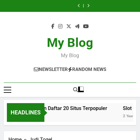
DAFTAR SITUS
Slot Online
Skip
2024
Super Gacor Cuan
Slot88 Terpercaya
SLOT ONLINE
Deretan Daftar 20
Slot Online King
Situs Judi Slot
Royal Jackpot
TERPERCAYA
Situs Terpopuler
to
of Situs Judi
Gacor Online dan
DAFTAR SITUS
2024
Super Gacor Cuan
Slot88 Terpercaya
SLOT ONLINE
content
Royal Jackpot
TERPERCAYA
2024
My Blog
My Blog
NEWSLETTER
RANDOM NEWS
lot Online Deretan Daftar 20 Situs Terpopuler
Slot Onlin
HEADLINES
 Years Ago
2 Years Ago
Home
Judi Togel