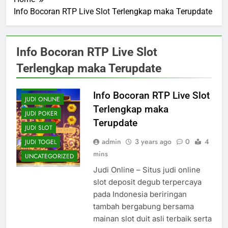
Info Bocoran RTP Live Slot Terlengkap maka Terupdate
Info Bocoran RTP Live Slot
Terlengkap maka Terupdate
JUDI BOLA
Info Bocoran RTP Live Slot
JUDI ONLINE
Terlengkap maka
JUDI POKER
Terupdate
JUDI SLOT
admin
3 years ago
0
4
JUDI TOGEL
mins
UNCATEGORIZED
Judi Online – Situs judi online
slot deposit degub terpercaya
pada Indonesia beriringan
tambah bergabung bersama
mainan slot duit asli terbaik serta