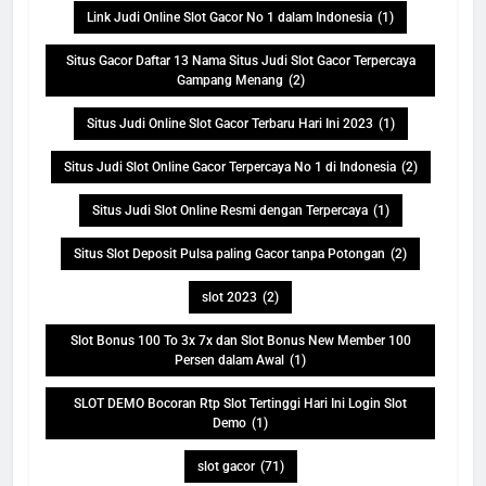
Link Judi Online Slot Gacor No 1 dalam Indonesia
(1)
Situs Gacor Daftar 13 Nama Situs Judi Slot Gacor Terpercaya
Gampang Menang
(2)
Situs Judi Online Slot Gacor Terbaru Hari Ini 2023
(1)
Situs Judi Slot Online Gacor Terpercaya No 1 di Indonesia
(2)
Situs Judi Slot Online Resmi dengan Terpercaya
(1)
Situs Slot Deposit Pulsa paling Gacor tanpa Potongan
(2)
slot 2023
(2)
Slot Bonus 100 To 3x 7x dan Slot Bonus New Member 100
Persen dalam Awal
(1)
SLOT DEMO Bocoran Rtp Slot Tertinggi Hari Ini Login Slot
Demo
(1)
slot gacor
(71)