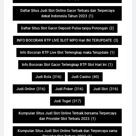
Daftar Situs Judi Slot Online Gacor Terbaru dan Terpercaya
dekat Indonesia Tahun 2023
(1)
Daftar Situs Slot Gacor Deposit Pulsa tanpa Potongan
(2)
INFO BOCORAN RTP LIVE SLOT MPO Hari INI TERUPDATE
(3)
Info Bocoran RTP Live Slot Terlengkap maka Terupdate
(1)
Info Bocoran Slot Gacor Terlengkap RTP Slot Hari Ini
(1)
Judi Bola
(316)
Judi Casino
(40)
Judi Online
(316)
Judi Poker
(316)
Judi Slot
(316)
Judi Togel
(317)
Kumpulan Situs Judi Slot Online Terbaik bersama Terpercaya
dan Provider Slot Terbaru 2023
(1)
Kumpulan Situs Judi Slot Online Terbaik dan Terpercaya sama