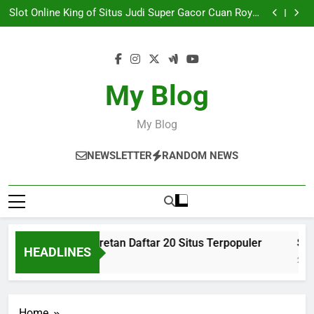
Slot Online Deretan Daftar 20 Situs Terpopuler
Skip
Slot Online King of Situs Judi Super Gacor Cuan Royal
to
Jackpot
Situs Judi Slot Gacor Online dan Slot88 Terpercaya
DAFTAR SITUS SLOT ONLINE TERPERCAYA 2024
content
Slot Online Deretan Daftar 20 Situs Terpopuler
Slot Online King of Situs Judi Super Gacor Cuan Royal
Jackpot
Situs Judi Slot Gacor Online dan Slot88 Terpercaya
My Blog
DAFTAR SITUS SLOT ONLINE TERPERCAYA 2024
My Blog
NEWSLETTER
RANDOM NEWS
Slot Online Deretan Daftar 20 Situs Terpopuler
Slot
HEADLINES
2 Years Ago
2 Yea
Home