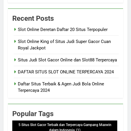
Recent Posts
Slot Online Deretan Daftar 20 Situs Terpopuler
Slot Online King of Situs Judi Super Gacor Cuan
Royal Jackpot
Situs Judi Slot Gacor Online dan Slot88 Terpercaya
DAFTAR SITUS SLOT ONLINE TERPERCAYA 2024
Daftar Situs Terbaik & Agen Judi Bola Online
Terpercaya 2024
Popular Tags
5 Situs Slot Gacor Terbaik dan Terpercaya Gampang Maxwin
dalam Indonesia
(1)