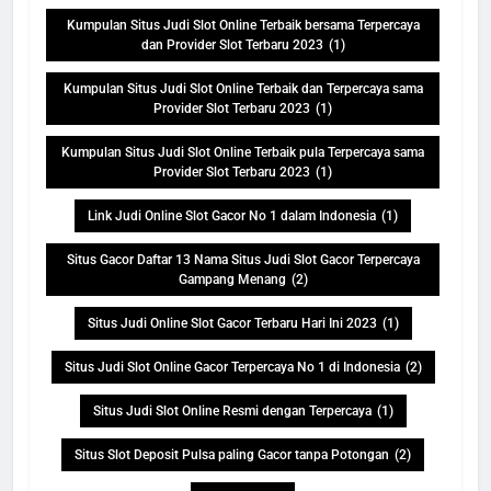
Kumpulan Situs Judi Slot Online Terbaik bersama Terpercaya
dan Provider Slot Terbaru 2023
(1)
Kumpulan Situs Judi Slot Online Terbaik dan Terpercaya sama
Provider Slot Terbaru 2023
(1)
Kumpulan Situs Judi Slot Online Terbaik pula Terpercaya sama
Provider Slot Terbaru 2023
(1)
Link Judi Online Slot Gacor No 1 dalam Indonesia
(1)
Situs Gacor Daftar 13 Nama Situs Judi Slot Gacor Terpercaya
Gampang Menang
(2)
Situs Judi Online Slot Gacor Terbaru Hari Ini 2023
(1)
Situs Judi Slot Online Gacor Terpercaya No 1 di Indonesia
(2)
Situs Judi Slot Online Resmi dengan Terpercaya
(1)
Situs Slot Deposit Pulsa paling Gacor tanpa Potongan
(2)