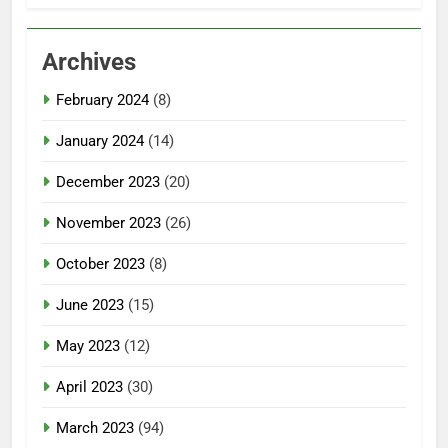
Archives
February 2024
(8)
January 2024
(14)
December 2023
(20)
November 2023
(26)
October 2023
(8)
June 2023
(15)
May 2023
(12)
April 2023
(30)
March 2023
(94)