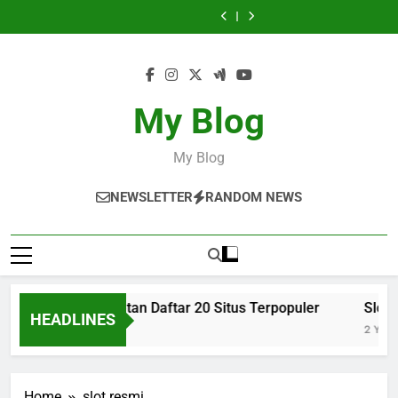
Situs
DAFTAR
Skip
SLOT
Deretan
King
Slot
SLOT
Deretan
King
Judi
SITUS
ONLINE
Daftar
of
Gacor
ONLINE
Daftar
of
Slot
SLOT
to
TERPERCAYA
20
Situs
Online
TERPERCAYA
20
Situs
Gacor
ONLINE
content
2024
Situs
Judi
dan
2024
Situs
Judi
Online
TERPERCAYA
Terpopuler
Super
Slot88
Terpopuler
Super
dan
2024
Gacor
Terpercaya
Gacor
Slot88
Cuan
Cuan
Terpercaya
My Blog
Royal
Royal
Jackpot
Jackpot
My Blog
NEWSLETTER
RANDOM NEWS
Slot Online Deretan Daftar 20 Situs Terpopuler
Slot O
HEADLINES
2 Years Ago
2 Years 
Home
slot resmi