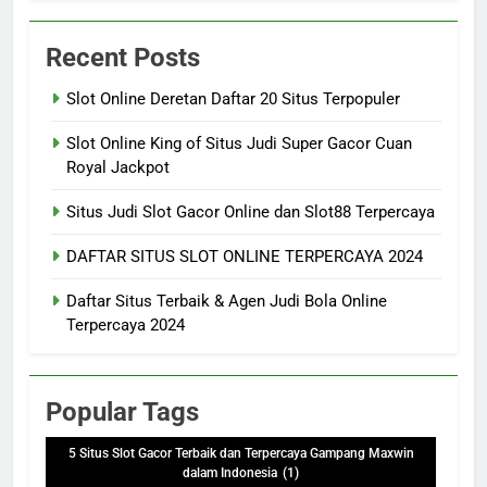
Recent Posts
Slot Online Deretan Daftar 20 Situs Terpopuler
Slot Online King of Situs Judi Super Gacor Cuan
Royal Jackpot
Situs Judi Slot Gacor Online dan Slot88 Terpercaya
DAFTAR SITUS SLOT ONLINE TERPERCAYA 2024
Daftar Situs Terbaik & Agen Judi Bola Online
Terpercaya 2024
Popular Tags
5 Situs Slot Gacor Terbaik dan Terpercaya Gampang Maxwin
dalam Indonesia
(1)