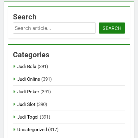
Search
Search
SEARCH
Categories
Judi Bola
(391)
Judi Online
(391)
Judi Poker
(391)
Judi Slot
(390)
Judi Togel
(391)
Uncategorized
(317)