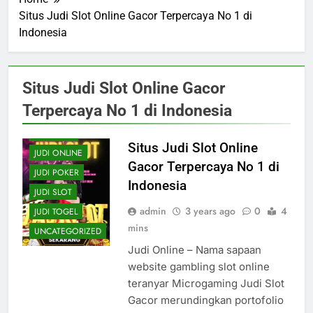
Situs Judi Slot Online Gacor Terpercaya No 1 di
Indonesia
Situs Judi Slot Online Gacor
Terpercaya No 1 di Indonesia
JUDI BOLA
Situs Judi Slot Online
JUDI ONLINE
Gacor Terpercaya No 1 di
JUDI POKER
Indonesia
JUDI SLOT
admin
3 years ago
0
4
JUDI TOGEL
mins
UNCATEGORIZED
Judi Online – Nama sapaan
website gambling slot online
teranyar Microgaming Judi Slot
Gacor merundingkan portofolio