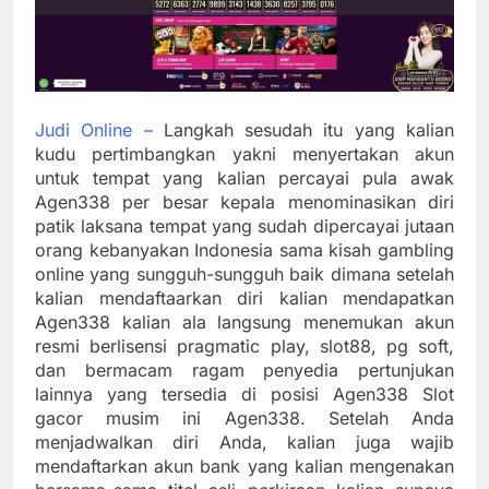
Judi Online –
Langkah sesudah itu yang kalian
kudu pertimbangkan yakni menyertakan akun
untuk tempat yang kalian percayai pula awak
Agen338 per besar kepala menominasikan diri
patik laksana tempat yang sudah dipercayai jutaan
orang kebanyakan Indonesia sama kisah gambling
online yang sungguh-sungguh baik dimana setelah
kalian mendaftaarkan diri kalian mendapatkan
Agen338 kalian ala langsung menemukan akun
resmi berlisensi pragmatic play, slot88, pg soft,
dan bermacam ragam penyedia pertunjukan
lainnya yang tersedia di posisi Agen338 Slot
gacor musim ini Agen338. Setelah Anda
menjadwalkan diri Anda, kalian juga wajib
mendaftarkan akun bank yang kalian mengenakan