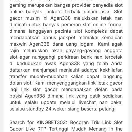
gaming merupakan bangsa provider penyedia slot
online banyak jackpot terbaik dalam asia. Slot
gacor musim ini Agen338 melukiskan letak nan
diminati untuk banyak pemeran slot online formal
dimana langgayan pecinta slot kompleks dapat
mendapatkan bonus jackpot memakai kemajuan
maxwin Agen338 dana uang logam. Kami agak
rajin meluruskan akan gayang-gayang anggota
slot agar nunggangi perkiraan bank nan tercetak
di kedudukan awak Agen338 yang telah Anda
daftarkan menjumpai menjauhi adanya kekhilafan
transfer mudah-mudahan kalian dapat langsung
dolan slot. Kami menyenggangkan link letak gacor
lagi link slot gacor mendapatkan dolan pada
posisi Agen338 dimana link yang patik sediakan
untuk selalu update melalui livechat nan bakal
selaluu standby 24 weker siang beserta petang.
Search for KINGBET303: Bocoran Trik Link Slot
Gacor Live RTP Tertinggi Mudah Menang in the