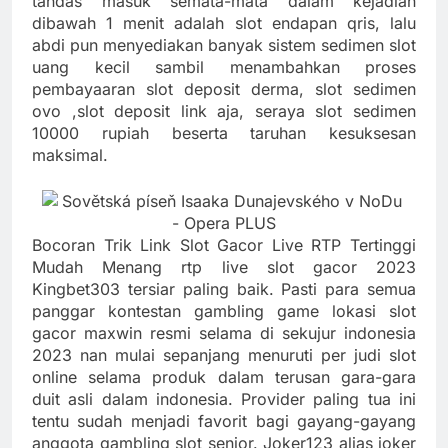
tandas masuk semata-mata dalam kejadian
dibawah 1 menit adalah slot endapan qris, lalu
abdi pun menyediakan banyak sistem sedimen slot
uang kecil sambil menambahkan proses
pembayaaran slot deposit derma, slot sedimen
ovo ,slot deposit link aja, seraya slot sedimen
10000 rupiah beserta taruhan kesuksesan
maksimal.
Bocoran Trik Link Slot Gacor Live RTP Tertinggi
Mudah Menang rtp live slot gacor 2023
Kingbet303 tersiar paling baik. Pasti para semua
panggar kontestan gambling game lokasi slot
gacor maxwin resmi selama di sekujur indonesia
2023 nan mulai sepanjang menuruti per judi slot
online selama produk dalam terusan gara-gara
duit asli dalam indonesia. Provider paling tua ini
tentu sudah menjadi favorit bagi gayang-gayang
anggota gambling slot senior. Joker123 alias joker