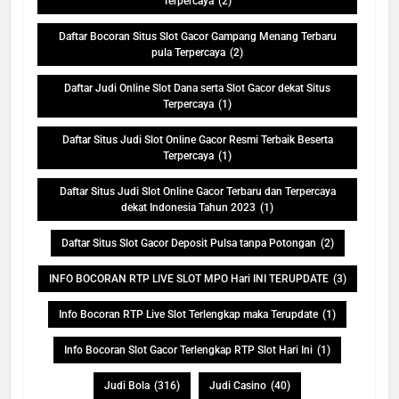
Terpercaya
(2)
Daftar Bocoran Situs Slot Gacor Gampang Menang Terbaru
pula Terpercaya
(2)
Daftar Judi Online Slot Dana serta Slot Gacor dekat Situs
Terpercaya
(1)
Daftar Situs Judi Slot Online Gacor Resmi Terbaik Beserta
Terpercaya
(1)
Daftar Situs Judi Slot Online Gacor Terbaru dan Terpercaya
dekat Indonesia Tahun 2023
(1)
Daftar Situs Slot Gacor Deposit Pulsa tanpa Potongan
(2)
INFO BOCORAN RTP LIVE SLOT MPO Hari INI TERUPDATE
(3)
Info Bocoran RTP Live Slot Terlengkap maka Terupdate
(1)
Info Bocoran Slot Gacor Terlengkap RTP Slot Hari Ini
(1)
Judi Bola
(316)
Judi Casino
(40)