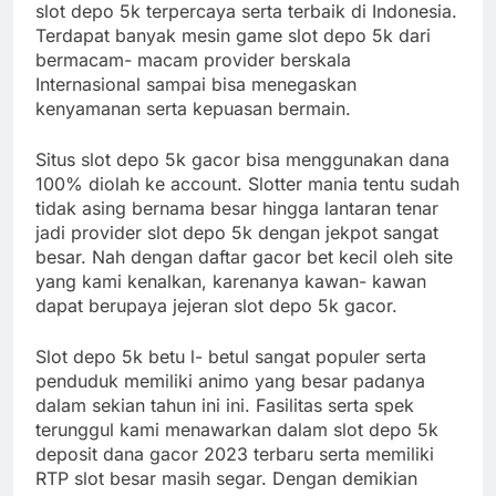
slot depo 5k terpercaya serta terbaik di Indonesia.
Terdapat banyak mesin game slot depo 5k dari
bermacam- macam provider berskala
Internasional sampai bisa menegaskan
kenyamanan serta kepuasan bermain.
Situs slot depo 5k gacor bisa menggunakan dana
100% diolah ke account. Slotter mania tentu sudah
tidak asing bernama besar hingga lantaran tenar
jadi provider slot depo 5k dengan jekpot sangat
besar. Nah dengan daftar gacor bet kecil oleh site
yang kami kenalkan, karenanya kawan- kawan
dapat berupaya jejeran slot depo 5k gacor.
Slot depo 5k betu l- betul sangat populer serta
penduduk memiliki animo yang besar padanya
dalam sekian tahun ini ini. Fasilitas serta spek
terunggul kami menawarkan dalam slot depo 5k
deposit dana gacor 2023 terbaru serta memiliki
RTP slot besar masih segar. Dengan demikian