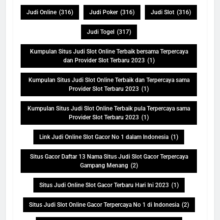
Judi Online
(316)
Judi Poker
(316)
Judi Slot
(316)
Judi Togel
(317)
Kumpulan Situs Judi Slot Online Terbaik bersama Terpercaya
dan Provider Slot Terbaru 2023
(1)
Kumpulan Situs Judi Slot Online Terbaik dan Terpercaya sama
Provider Slot Terbaru 2023
(1)
Kumpulan Situs Judi Slot Online Terbaik pula Terpercaya sama
Provider Slot Terbaru 2023
(1)
Link Judi Online Slot Gacor No 1 dalam Indonesia
(1)
Situs Gacor Daftar 13 Nama Situs Judi Slot Gacor Terpercaya
Gampang Menang
(2)
Situs Judi Online Slot Gacor Terbaru Hari Ini 2023
(1)
Situs Judi Slot Online Gacor Terpercaya No 1 di Indonesia
(2)