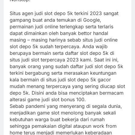
Situs agen judi slot depo 5k terkini 2023 sangat
gampang buat anda temukan di Google,
permainan judi online terlengkap serta terlaris
dapat dimainkan oleh banyak bettor handal
masing – masing harinya sebab situs judi online
slot depo 5k sudah terpercaya. Anda wajib
berupaya bermain serta daftar slot depo 5k di
situs judi slot terpercaya 2023 kami. Saat ini ini,
banyak orang yang sudah daftar judi slot depo 5k
terkini bergabung serta merasakan keuntungan
kala bermain di situs judi slot depo 5k gacor
mudah menang terpercaya yang sering diucap slot
depo 5k. Disini anda bisa menciptakan bermacam
alterasi game judi slot bonus 100.
Sebab pandemi yang menyerang di segala dunia,
menjadikan game slot menolong banyak sekali
kebutuhan warga buat bekerja dari rumah
sehingga pemakaian digital ataupun work from
home terus menjadi memerlukan keberadaan