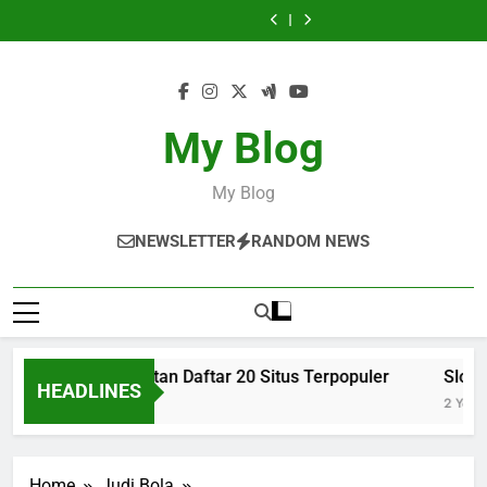
Situs
DAFTAR
Skip
SLOT
Deretan
King
Slot
SLOT
Deretan
King
Judi
SITUS
ONLINE
Daftar
of
Gacor
ONLINE
Daftar
of
Slot
SLOT
to
TERPERCAYA
20
Situs
Online
TERPERCAYA
20
Situs
Gacor
ONLINE
content
2024
Situs
Judi
dan
2024
Situs
Judi
Online
TERPERCAYA
Terpopuler
Super
Slot88
Terpopuler
Super
dan
2024
Gacor
Terpercaya
Gacor
Slot88
Cuan
Cuan
Terpercaya
My Blog
Royal
Royal
Jackpot
Jackpot
My Blog
NEWSLETTER
RANDOM NEWS
Slot Online Deretan Daftar 20 Situs Terpopuler
Slot On
HEADLINES
2 Years Ago
2 Years A
Home
Judi Bola