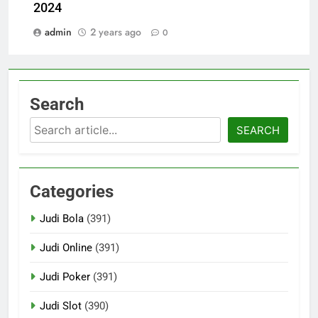
2024
admin
2 years ago
0
Search
Search
SEARCH
Categories
Judi Bola
(391)
Judi Online
(391)
Judi Poker
(391)
Judi Slot
(390)