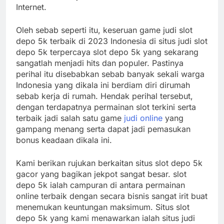
Internet.
Oleh sebab seperti itu, keseruan game judi slot
depo 5k terbaik di 2023 Indonesia di situs judi slot
depo 5k terpercaya slot depo 5k yang sekarang
sangatlah menjadi hits dan populer. Pastinya
perihal itu disebabkan sebab banyak sekali warga
Indonesia yang dikala ini berdiam diri dirumah
sebab kerja di rumah. Hendak perihal tersebut,
dengan terdapatnya permainan slot terkini serta
terbaik jadi salah satu game
judi online
yang
gampang menang serta dapat jadi pemasukan
bonus keadaan dikala ini.
Kami berikan rujukan berkaitan situs slot depo 5k
gacor yang bagikan jekpot sangat besar. slot
depo 5k ialah campuran di antara permainan
online terbaik dengan secara bisnis sangat irit buat
menemukan keuntungan maksimum. Situs slot
depo 5k yang kami menawarkan ialah situs judi