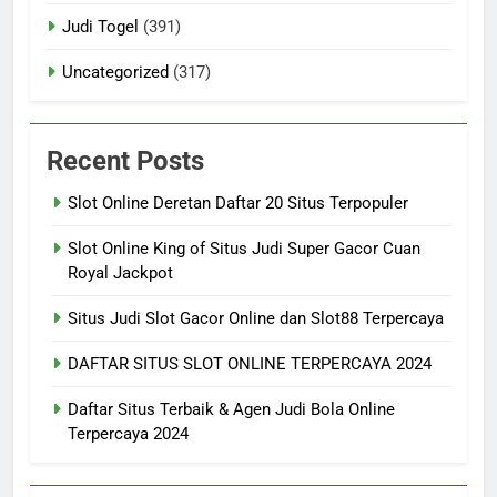
Judi Togel
(391)
Uncategorized
(317)
Recent Posts
Slot Online Deretan Daftar 20 Situs Terpopuler
Slot Online King of Situs Judi Super Gacor Cuan
Royal Jackpot
Situs Judi Slot Gacor Online dan Slot88 Terpercaya
DAFTAR SITUS SLOT ONLINE TERPERCAYA 2024
Daftar Situs Terbaik & Agen Judi Bola Online
Terpercaya 2024