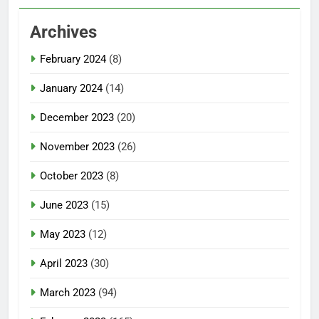
Archives
February 2024
(8)
January 2024
(14)
December 2023
(20)
November 2023
(26)
October 2023
(8)
June 2023
(15)
May 2023
(12)
April 2023
(30)
March 2023
(94)