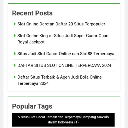
Recent Posts
Slot Online Deretan Daftar 20 Situs Terpopuler
Slot Online King of Situs Judi Super Gacor Cuan
Royal Jackpot
Situs Judi Slot Gacor Online dan Slot88 Terpercaya
DAFTAR SITUS SLOT ONLINE TERPERCAYA 2024
Daftar Situs Terbaik & Agen Judi Bola Online
Terpercaya 2024
Popular Tags
5 Situs Slot Gacor Terbaik dan Terpercaya Gampang Maxwin
dalam Indonesia
(1)