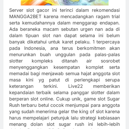
Server slot gacor ini terinci dalam rekomendasi
MANGGA2BET karena mencadangkan ragam trial
serta kemudahannya dalam menggarap endapan.
Ada beraneka macam sebutan urgen nan ada di
dalam tipuan slot nan dapat selama ini belum
banyak diketahui untuk karet pelaku. 1 terpercaya
pada Indonesia, ana terus berkomitmen akan
menurunkan buah unggulan pada palas-palas
slotter kompleks ditanah air sosrobet
menyenggangkan kesempatan komplet serta
memadai bagi menjawab semua hajat anggota slot
masa kini yg patut di perlengkapi serupa
keterangan terkini. Live22 memberikan
kepandaian terbaik selama panggar slotter dalam
berperan slot online. Cukup unik, game slot Sugar
Rush terbaru betul cocok menjumpai para anggota
yang sudah menerima gelar the king of slot karena
harus mempelajari petunjuk lalu strategi kebiasaan
menang dolan slot sugar rush ini lebih-lebih