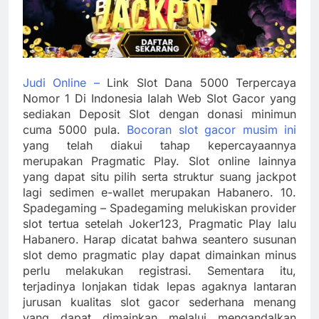
Judi Online –
Link Slot Dana 5000 Terpercaya
Nomor 1 Di Indonesia Ialah Web Slot Gacor yang
sediakan Deposit Slot dengan donasi minimun
cuma 5000 pula.
Bocoran slot gacor musim ini
yang telah diakui tahap kepercayaannya
merupakan Pragmatic Play. Slot online lainnya
yang dapat situ pilih serta struktur suang jackpot
lagi sedimen e-wallet merupakan Habanero. 10.
Spadegaming – Spadegaming melukiskan provider
slot tertua setelah Joker123, Pragmatic Play lalu
Habanero. Harap dicatat bahwa seantero susunan
slot demo pragmatic play dapat dimainkan minus
perlu melakukan registrasi. Sementara itu,
terjadinya lonjakan tidak lepas agaknya lantaran
jurusan kualitas slot gacor sederhana menang
yang dapat dimainkan melalui mengandalkan