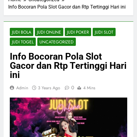
Info Bocoran Pola Slot Gacor dan Rtp Tertinggi Hari ini
JUDI BOLA
JUDI ONLINE
JUDI POKER
JUDI SLOT
JUDI TOGEL
UNCATEGORIZED
Info Bocoran Pola Slot
Gacor dan Rtp Tertinggi Hari
ini
0
Admin
3 Years Ago
4 Mins