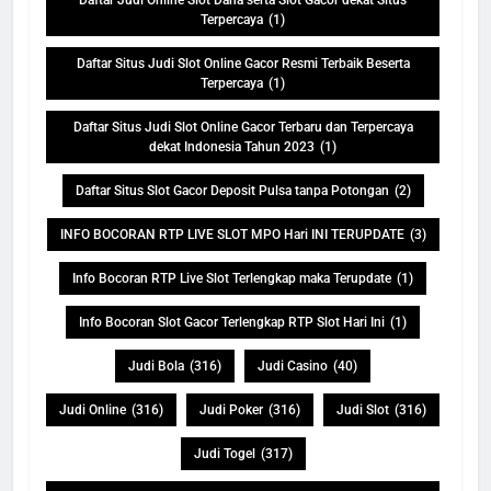
Daftar Judi Online Slot Dana serta Slot Gacor dekat Situs
Terpercaya
(1)
Daftar Situs Judi Slot Online Gacor Resmi Terbaik Beserta
Terpercaya
(1)
Daftar Situs Judi Slot Online Gacor Terbaru dan Terpercaya
dekat Indonesia Tahun 2023
(1)
Daftar Situs Slot Gacor Deposit Pulsa tanpa Potongan
(2)
INFO BOCORAN RTP LIVE SLOT MPO Hari INI TERUPDATE
(3)
Info Bocoran RTP Live Slot Terlengkap maka Terupdate
(1)
Info Bocoran Slot Gacor Terlengkap RTP Slot Hari Ini
(1)
Judi Bola
(316)
Judi Casino
(40)
Judi Online
(316)
Judi Poker
(316)
Judi Slot
(316)
Judi Togel
(317)