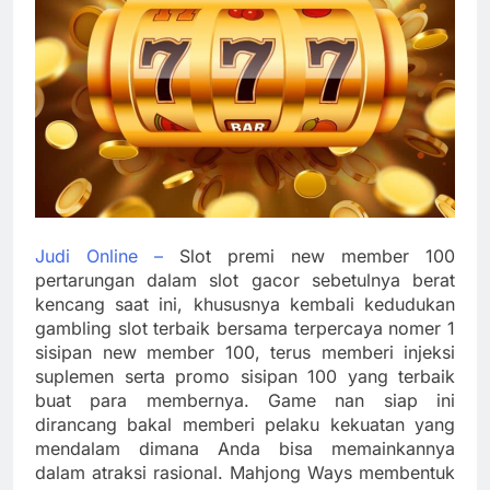
Judi Online –
Slot premi new member 100
pertarungan dalam slot gacor sebetulnya berat
kencang saat ini, khususnya kembali kedudukan
gambling slot terbaik bersama terpercaya nomer 1
sisipan new member 100, terus memberi injeksi
suplemen serta promo sisipan 100 yang terbaik
buat para membernya. Game nan siap ini
dirancang bakal memberi pelaku kekuatan yang
mendalam dimana Anda bisa memainkannya
dalam atraksi rasional. Mahjong Ways membentuk