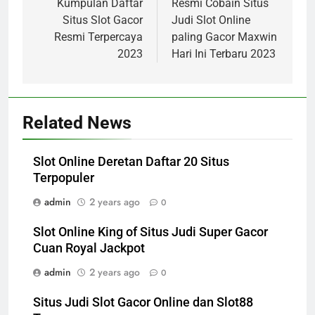
navigation
Kumpulan Daftar
Resmi Cobain Situs
Situs Slot Gacor
Judi Slot Online
Resmi Terpercaya
paling Gacor Maxwin
2023
Hari Ini Terbaru 2023
Related News
Slot Online Deretan Daftar 20 Situs
Terpopuler
admin
2 years ago
0
Slot Online King of Situs Judi Super Gacor
Cuan Royal Jackpot
admin
2 years ago
0
Situs Judi Slot Gacor Online dan Slot88