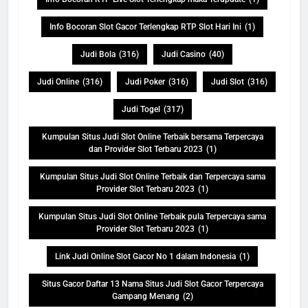
Info Bocoran Slot Gacor Terlengkap RTP Slot Hari Ini
(1)
Judi Bola
(316)
Judi Casino
(40)
Judi Online
(316)
Judi Poker
(316)
Judi Slot
(316)
Judi Togel
(317)
Kumpulan Situs Judi Slot Online Terbaik bersama Terpercaya
dan Provider Slot Terbaru 2023
(1)
Kumpulan Situs Judi Slot Online Terbaik dan Terpercaya sama
Provider Slot Terbaru 2023
(1)
Kumpulan Situs Judi Slot Online Terbaik pula Terpercaya sama
Provider Slot Terbaru 2023
(1)
Link Judi Online Slot Gacor No 1 dalam Indonesia
(1)
Situs Gacor Daftar 13 Nama Situs Judi Slot Gacor Terpercaya
Gampang Menang
(2)