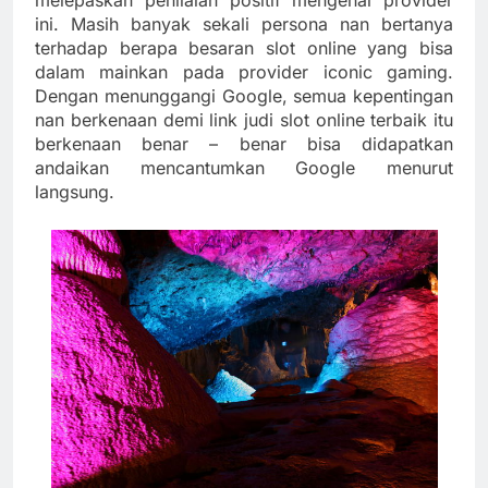
melepaskan penilaian positif mengenai provider
ini. Masih banyak sekali persona nan bertanya
terhadap berapa besaran slot online yang bisa
dalam mainkan pada provider iconic gaming.
Dengan menunggangi Google, semua kepentingan
nan berkenaan demi link judi slot online terbaik itu
berkenaan benar – benar bisa didapatkan
andaikan mencantumkan Google menurut
langsung.