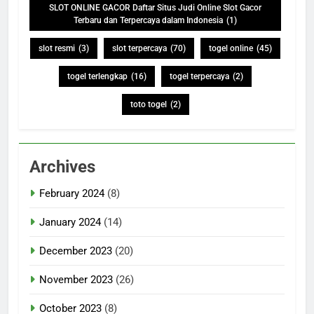
SLOT ONLINE GACOR Daftar Situs Judi Online Slot Gacor
Terbaru dan Terpercaya dalam Indonesia
(1)
slot resmi
(3)
slot terpercaya
(70)
togel online
(45)
togel terlengkap
(16)
togel terpercaya
(2)
toto togel
(2)
Archives
February 2024
(8)
January 2024
(14)
December 2023
(20)
November 2023
(26)
October 2023
(8)