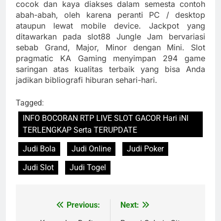
cocok dan kaya diakses dalam semesta contoh
abah-abah, oleh karena peranti PC / desktop
ataupun lewat mobile device. Jackpot yang
ditawarkan pada slot88 Jungle Jam bervariasi
sebab Grand, Major, Minor dengan Mini. Slot
pragmatic KA Gaming menyimpan 294 game
saringan atas kualitas terbaik yang bisa Anda
jadikan bibliografi hiburan sehari-hari.
Tagged:
INFO BOCORAN RTP LIVE SLOT GACOR Hari iNI
TERLENGKAP Serta TERUPDATE
Judi Bola
Judi Online
Judi Poker
Judi Slot
Judi Togel
Previous:
Next:
Post