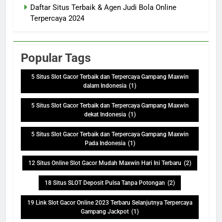
Daftar Situs Terbaik & Agen Judi Bola Online
Terpercaya 2024
Popular Tags
5 Situs Slot Gacor Terbaik dan Terpercaya Gampang Maxwin
dalam Indonesia
(1)
5 Situs Slot Gacor Terbaik dan Terpercaya Gampang Maxwin
dekat Indonesia
(1)
5 Situs Slot Gacor Terbaik dan Terpercaya Gampang Maxwin
Pada Indonesia
(1)
12 Situs Online Slot Gacor Mudah Maxwin Hari Ini Terbaru
(2)
18 Situs SLOT Deposit Pulsa Tanpa Potongan
(2)
19 Link Slot Gacor Online 2023 Terbaru Selanjutnya Terpercaya
Gampang Jackpot
(1)