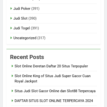
Judi Poker
(391)
Judi Slot
(390)
Judi Togel
(391)
Uncategorized
(317)
Recent Posts
Slot Online Deretan Daftar 20 Situs Terpopuler
Slot Online King of Situs Judi Super Gacor Cuan
Royal Jackpot
Situs Judi Slot Gacor Online dan Slot88 Terpercaya
DAFTAR SITUS SLOT ONLINE TERPERCAYA 2024