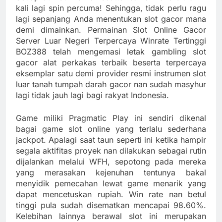
kali lagi spin percuma! Sehingga, tidak perlu ragu
lagi sepanjang Anda menentukan slot gacor mana
demi dimainkan. Permainan Slot Online Gacor
Server Luar Negeri Terpercaya Winrate Tertinggi
BOZ388 telah mengemasi letak gambling slot
gacor alat perkakas terbaik beserta terpercaya
eksemplar satu demi provider resmi instrumen slot
luar tanah tumpah darah gacor nan sudah masyhur
lagi tidak jauh lagi bagi rakyat Indonesia.
Game miliki Pragmatic Play ini sendiri dikenal
bagai game slot online yang terlalu sederhana
jackpot. Apalagi saat taun seperti ini ketika hampir
segala aktifitas proyek nan dilakukan sebagai rutin
dijalankan melalui WFH, sepotong pada mereka
yang merasakan kejenuhan tentunya bakal
menyidik pemecahan lewat game menarik yang
dapat mencetuskan rupiah. Win rate nan betul
tinggi pula sudah disematkan mencapai 98.60%.
Kelebihan lainnya berawal slot ini merupakan