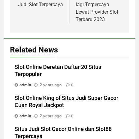
Judi Slot Terpercaya
lagi Terpercaya
Lewat Provider Slot
Terbaru 2023
Related News
Slot Online Deretan Daftar 20 Situs
Terpopuler
admin
2 years ago
0
Slot Online King of Situs Judi Super Gacor
Cuan Royal Jackpot
admin
2 years ago
0
Situs Judi Slot Gacor Online dan Slot88
Terpercaya