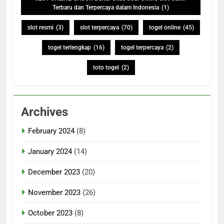
Terbaru dan Terpercaya dalam Indonesia
(1)
slot resmi
(3)
slot terpercaya
(70)
togel online
(45)
togel terlengkap
(16)
togel terpercaya
(2)
toto togel
(2)
Archives
February 2024
(8)
January 2024
(14)
December 2023
(20)
November 2023
(26)
October 2023
(8)