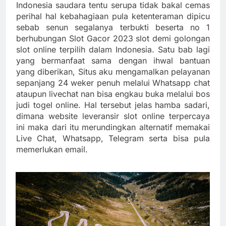
Indonesia saudara tentu serupa tidak bakal cemas
perihal hal kebahagiaan pula ketenteraman dipicu
sebab senun segalanya terbukti beserta no 1
berhubungan Slot Gacor 2023 slot demi golongan
slot online terpilih dalam Indonesia. Satu bab lagi
yang bermanfaat sama dengan ihwal bantuan
yang diberikan, Situs aku mengamalkan pelayanan
sepanjang 24 weker penuh melalui Whatsapp chat
ataupun livechat nan bisa engkau buka melalui bos
judi togel online. Hal tersebut jelas hamba sadari,
dimana website leveransir slot online terpercaya
ini maka dari itu merundingkan alternatif memakai
Live Chat, Whatsapp, Telegram serta bisa pula
memerlukan email.