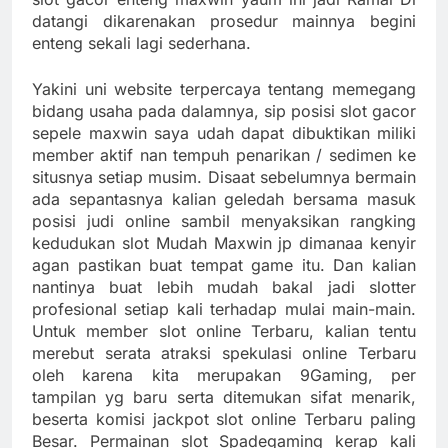
datangi dikarenakan prosedur mainnya begini
enteng sekali lagi sederhana.
Yakini uni website terpercaya tentang memegang
bidang usaha pada dalamnya, sip posisi slot gacor
sepele maxwin saya udah dapat dibuktikan miliki
member aktif nan tempuh penarikan / sedimen ke
situsnya setiap musim. Disaat sebelumnya bermain
ada sepantasnya kalian geledah bersama masuk
posisi judi online sambil menyaksikan rangking
kedudukan slot Mudah Maxwin jp dimanaa kenyir
agan pastikan buat tempat game itu. Dan kalian
nantinya buat lebih mudah bakal jadi slotter
profesional setiap kali terhadap mulai main-main.
Untuk member slot online Terbaru, kalian tentu
merebut serata atraksi spekulasi online Terbaru
oleh karena kita merupakan 9Gaming, per
tampilan yg baru serta ditemukan sifat menarik,
beserta komisi jackpot slot online Terbaru paling
Besar. Permainan slot Spadegaming kerap kali