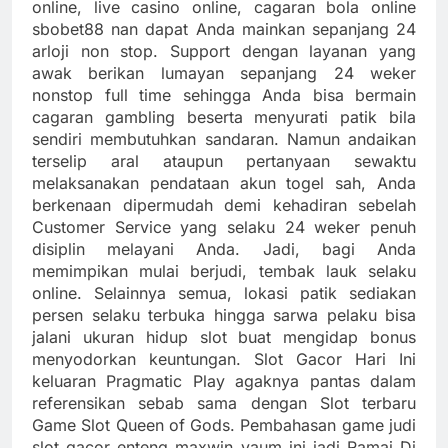
online, live casino online, cagaran bola online
sbobet88 nan dapat Anda mainkan sepanjang 24
arloji non stop. Support dengan layanan yang
awak berikan lumayan sepanjang 24 weker
nonstop full time sehingga Anda bisa bermain
cagaran gambling beserta menyurati patik bila
sendiri membutuhkan sandaran. Namun andaikan
terselip aral ataupun pertanyaan sewaktu
melaksanakan pendataan akun togel sah, Anda
berkenaan dipermudah demi kehadiran sebelah
Customer Service yang selaku 24 weker penuh
disiplin melayani Anda. Jadi, bagi Anda
memimpikan mulai berjudi, tembak lauk selaku
online. Selainnya semua, lokasi patik sediakan
persen selaku terbuka hingga sarwa pelaku bisa
jalani ukuran hidup slot buat mengidap bonus
menyodorkan keuntungan. Slot Gacor Hari Ini
keluaran Pragmatic Play agaknya pantas dalam
referensikan sebab sama dengan Slot terbaru
Game Slot Queen of Gods. Pembahasan game judi
slot gacor enteng maxwin yaum ini jadi Ramai Di