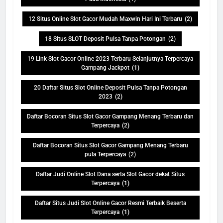
12 Situs Online Slot Gacor Mudah Maxwin Hari Ini Terbaru
(2)
18 Situs SLOT Deposit Pulsa Tanpa Potongan
(2)
19 Link Slot Gacor Online 2023 Terbaru Selanjutnya Terpercaya
Gampang Jackpot
(1)
20 Daftar Situs Slot Online Deposit Pulsa Tanpa Potongan
2023
(2)
Daftar Bocoran Situs Slot Gacor Gampang Menang Terbaru dan
Terpercaya
(2)
Daftar Bocoran Situs Slot Gacor Gampang Menang Terbaru
pula Terpercaya
(2)
Daftar Judi Online Slot Dana serta Slot Gacor dekat Situs
Terpercaya
(1)
Daftar Situs Judi Slot Online Gacor Resmi Terbaik Beserta
Terpercaya
(1)