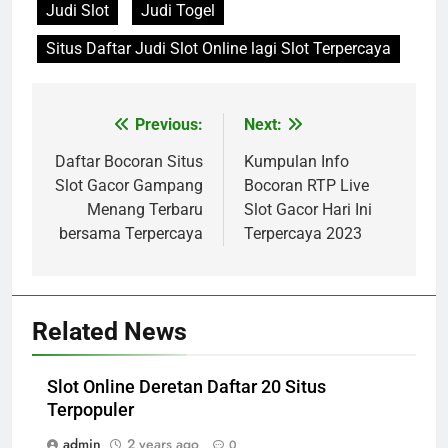
Judi Slot
Judi Togel
Situs Daftar Judi Slot Online lagi Slot Terpercaya
Previous:
Next:
Post
navigation
Daftar Bocoran Situs
Kumpulan Info
Slot Gacor Gampang
Bocoran RTP Live
Menang Terbaru
Slot Gacor Hari Ini
bersama Terpercaya
Terpercaya 2023
Related News
Slot Online Deretan Daftar 20 Situs
Terpopuler
admin
2 years ago
0