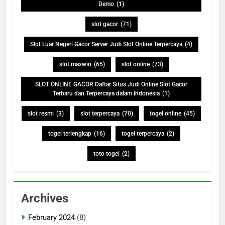
Demo
(1)
slot gacor
(71)
Slot Luar Negeri Gacor Server Judi Slot Online Terpercaya
(4)
slot maxwin
(65)
slot online
(73)
SLOT ONLINE GACOR Daftar Situs Judi Online Slot Gacor
Terbaru dan Terpercaya dalam Indonesia
(1)
slot resmi
(3)
slot terpercaya
(70)
togel online
(45)
togel terlengkap
(16)
togel terpercaya
(2)
toto togel
(2)
Archives
February 2024
(8)