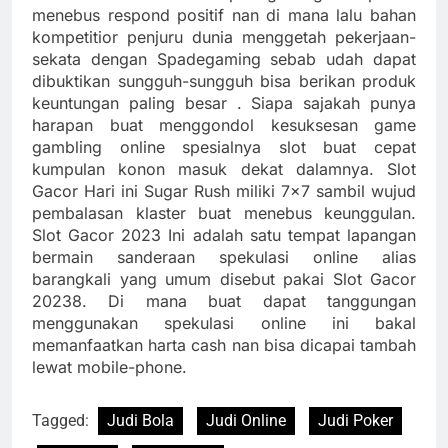
menebus respond positif nan di mana lalu bahan
kompetitior penjuru dunia menggetah pekerjaan-
sekata dengan Spadegaming sebab udah dapat
dibuktikan sungguh-sungguh bisa berikan produk
keuntungan paling besar . Siapa sajakah punya
harapan buat menggondol kesuksesan game
gambling online spesialnya slot buat cepat
kumpulan konon masuk dekat dalamnya. Slot
Gacor Hari ini Sugar Rush miliki 7×7 sambil wujud
pembalasan klaster buat menebus keunggulan.
Slot Gacor 2023 Ini adalah satu tempat lapangan
bermain sanderaan spekulasi online alias
barangkali yang umum disebut pakai Slot Gacor
20238. Di mana buat dapat tanggungan
menggunakan spekulasi online ini bakal
memanfaatkan harta cash nan bisa dicapai tambah
lewat mobile-phone.
Tagged:
Judi Bola
Judi Online
Judi Poker