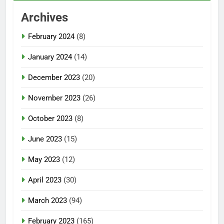
Archives
February 2024
(8)
January 2024
(14)
December 2023
(20)
November 2023
(26)
October 2023
(8)
June 2023
(15)
May 2023
(12)
April 2023
(30)
March 2023
(94)
February 2023
(165)