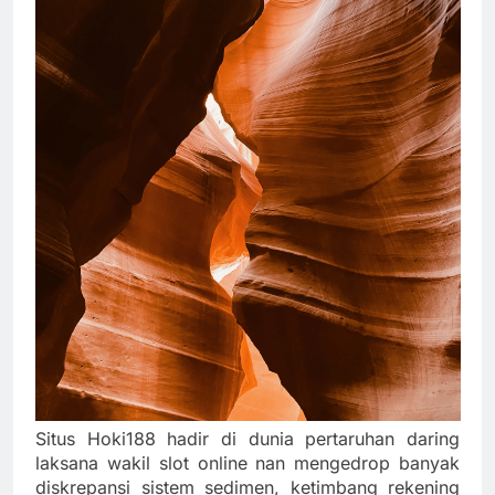
Situs Hoki188 hadir di dunia pertaruhan daring
laksana wakil slot online nan mengedrop banyak
diskrepansi sistem sedimen, ketimbang rekening