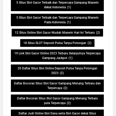
5 Situs Slot Gacor Terbaik dan Terpercaya Gampang Maxwin
dekat Indonesia
(1)
5 Situs Slot Gacor Terbaik dan Terpercaya Gampang Maxwin
Pada Indonesia
(1)
12 Situs Online Slot Gacor Mudah Maxwin Hari Ini Terbaru
(2)
18 Situs SLOT Deposit Pulsa Tanpa Potongan
(2)
19 Link Slot Gacor Online 2023 Terbaru Selanjutnya Terpercaya
Gampang Jackpot
(1)
20 Daftar Situs Slot Online Deposit Pulsa Tanpa Potongan
2023
(2)
Daftar Bocoran Situs Slot Gacor Gampang Menang Terbaru dan
Terpercaya
(2)
Daftar Bocoran Situs Slot Gacor Gampang Menang Terbaru
pula Terpercaya
(2)
Daftar Judi Online Slot Dana serta Slot Gacor dekat Situs