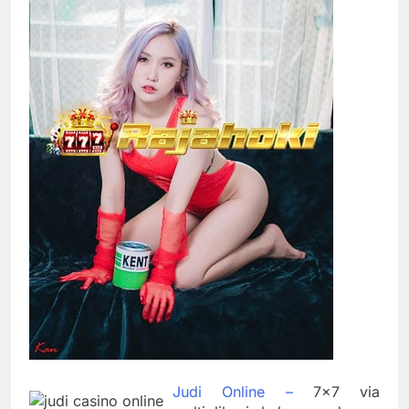
Judi Online –
7×7 via