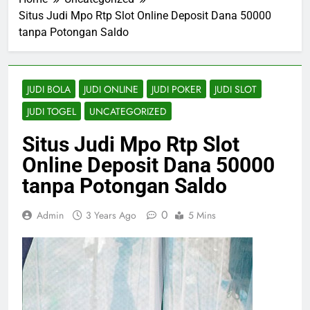
Situs Judi Mpo Rtp Slot Online Deposit Dana 50000
tanpa Potongan Saldo
JUDI BOLA
JUDI ONLINE
JUDI POKER
JUDI SLOT
JUDI TOGEL
UNCATEGORIZED
Situs Judi Mpo Rtp Slot
Online Deposit Dana 50000
tanpa Potongan Saldo
0
Admin
3 Years Ago
5 Mins