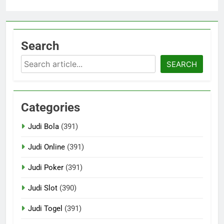
Search
Search
SEARCH
Categories
Judi Bola
(391)
Judi Online
(391)
Judi Poker
(391)
Judi Slot
(390)
Judi Togel
(391)