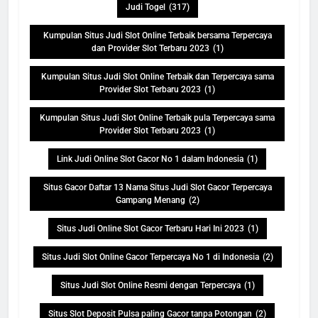
Judi Togel
(317)
Kumpulan Situs Judi Slot Online Terbaik bersama Terpercaya
dan Provider Slot Terbaru 2023
(1)
Kumpulan Situs Judi Slot Online Terbaik dan Terpercaya sama
Provider Slot Terbaru 2023
(1)
Kumpulan Situs Judi Slot Online Terbaik pula Terpercaya sama
Provider Slot Terbaru 2023
(1)
Link Judi Online Slot Gacor No 1 dalam Indonesia
(1)
Situs Gacor Daftar 13 Nama Situs Judi Slot Gacor Terpercaya
Gampang Menang
(2)
Situs Judi Online Slot Gacor Terbaru Hari Ini 2023
(1)
Situs Judi Slot Online Gacor Terpercaya No 1 di Indonesia
(2)
Situs Judi Slot Online Resmi dengan Terpercaya
(1)
Situs Slot Deposit Pulsa paling Gacor tanpa Potongan
(2)