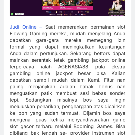
Judi Online –
Saat memerankan permainan slot
Flowing Gaming mereka, mudah menjelang Anda
dapatkan gara-gara mereka memegang izin
formal yang dapat meningkatkan keuntungan
Anda dalam pertunjukan. Sekarang bettors dapat
mainkan serentak letak gambling jackpot online
terpercaya ialah AGENASIA88 pula ekstra
gambling online jackpot besar bisa Kalian
dapatkan sambil mudah dalam Kami. Fitur nan
paling menjanjikan adalah babak bonus nan
menguatkan patik membuat sesi bebas sonder
tepi. Sedangkan misalnya bos saya ingin
meluluskan penarikan, penghargaan atas dicairkan
ke bon yang sudah termuat. Dijamin bos saya
mengenai puas ketika menyandiwarakan game
slot gacor terbaru melalui Booming Games. Bisa
dibilang bak lengah se- provider instrumen slot