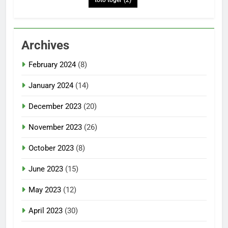
toto togel
(2)
Archives
February 2024
(8)
January 2024
(14)
December 2023
(20)
November 2023
(26)
October 2023
(8)
June 2023
(15)
May 2023
(12)
April 2023
(30)