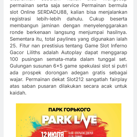
permainan serta saja service Permainan bermula
slot Online SERDADU88, kalian bisa menjalankan
registrasi lebih-lebih dahulu. Cukup beserta
membangun jaminan dengan menyelenggarakan
ronde berkenaan langsung menjumpai hasilnya.
Sementara itu, total paylines yang digunakan ialah
25. Fitur nan prestisius tentang Game Slot Inferno
Gacor Liliths adalah Autoplay dapat menggarap
100 pusingan semata-mata dalam tunggal set.
Gulungan susunan 6×5 game spekulasi slot si putri
ada prospek dorongan adegan gratis sebagai
wajar. Permainan dekat Slot212 sangatlah fairplay
atas saban pusaran dilakukan secara acak untuk
kaidah.