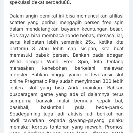
spekulasi dekat serdadu88.
Dalam angin pemikat ini bisa memunculkan afiliasi
scatter yang perihal mengagih persen free spin
dalam mendatangkan bayaran keuntungan besar.
Bos saya bisa membaca ronde bebas, raksasa liar,
serta kelipatan lebih semenjak 25x. Ketika kita
bertemu 3 atau lebih cap sisipan, kita buat
memasuki babak persen. Bahkan pada adegan
WIild dengan Wind Free Spin, kita tentang
merasakan kehebohan berkelahi melawan
monster. Bahkan hingga yaum ini leveransir slot
online Pragmatic Play sudah menyimpan 300 lebih
jentera slot yang bisa Anda mainkan. Bahkan
pusparagam game yang ada di dalamnya terus
sempurna banyak mulai bermula sepak bal,
baseball, basketball pula beda-parak.
Spadegaming juga jadi aktivis judi berikut nan
abdi tawarkan kepada gayang-gayang pelaku
memakai korpus tontonan yang mewah. Promosi