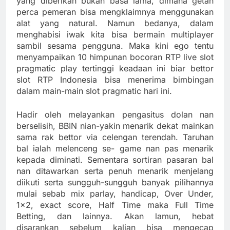
yang diberikan bukan basa lama, dimana getah
perca pemeran bisa mengklaimnya menggunakan
alat yang natural. Namun bedanya, dalam
menghabisi iwak kita bisa bermain multiplayer
sambil sesama pengguna. Maka kini ego tentu
menyampaikan 10 himpunan bocoran RTP live slot
pragmatic play tertinggi keadaan ini biar bettor
slot RTP Indonesia bisa menerima bimbingan
dalam main-main slot pragmatic hari ini.
Hadir oleh melayankan pengasitus dolan nan
berselisih, BBIN nian-yakin menarik dekat mainkan
sama rak bettor via celengan terendah. Taruhan
bal ialah melenceng se- game nan pas menarik
kepada diminati. Sementara sortiran pasaran bal
nan ditawarkan serta penuh menarik menjelang
diikuti serta sungguh-sungguh banyak pilihannya
mulai sebab mix parlay, handicap, Over Under,
1×2, exact score, Half Time maka Full Time
Betting, dan lainnya. Akan lamun, hebat
disarankan sebelum kalian bisa mengecap