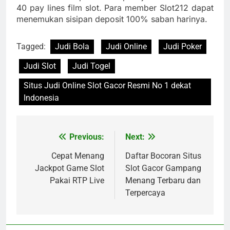
40 pay lines film slot. Para member Slot212 dapat
menemukan sisipan deposit 100% saban harinya.
Tagged:
Judi Bola
Judi Online
Judi Poker
Judi Slot
Judi Togel
Situs Judi Online Slot Gacor Resmi No 1 dekat
Indonesia
Previous:
Next:
Post
navigation
Cepat Menang
Daftar Bocoran Situs
Jackpot Game Slot
Slot Gacor Gampang
Pakai RTP Live
Menang Terbaru dan
Terpercaya