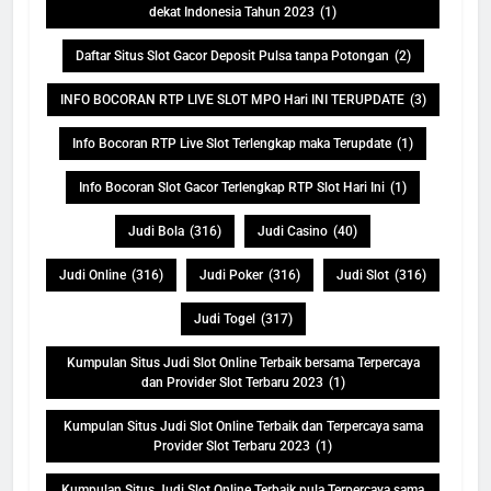
dekat Indonesia Tahun 2023
(1)
Daftar Situs Slot Gacor Deposit Pulsa tanpa Potongan
(2)
INFO BOCORAN RTP LIVE SLOT MPO Hari INI TERUPDATE
(3)
Info Bocoran RTP Live Slot Terlengkap maka Terupdate
(1)
Info Bocoran Slot Gacor Terlengkap RTP Slot Hari Ini
(1)
Judi Bola
(316)
Judi Casino
(40)
Judi Online
(316)
Judi Poker
(316)
Judi Slot
(316)
Judi Togel
(317)
Kumpulan Situs Judi Slot Online Terbaik bersama Terpercaya
dan Provider Slot Terbaru 2023
(1)
Kumpulan Situs Judi Slot Online Terbaik dan Terpercaya sama
Provider Slot Terbaru 2023
(1)
Kumpulan Situs Judi Slot Online Terbaik pula Terpercaya sama