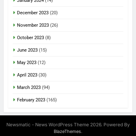
January 2024
(14)
December 2023
(20)
November 2023
(26)
October 2023
(8)
June 2023
(15)
May 2023
(12)
April 2023
(30)
March 2023
(94)
February 2023
(165)
Newsmatic - News WordPress Theme 2026. Powered By
.
BlazeThemes