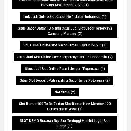
Provider Slot Terbaru 2023
(1)
Link Judi Online Slot Gacor No 1 dalam Indonesia
(1)
Situs Gacor Daftar 13 Nama Situs Judi Slot Gacor Terpercaya
Gampang Menang
(2)
Situs Judi Online Slot Gacor Terbaru Hari Ini 2023
(1)
Situs Judi Slot Online Gacor Terpercaya No 1 di Indonesia
(2)
Situs Judi Slot Online Resmi dengan Terpercaya
(1)
Situs Slot Deposit Pulsa paling Gacor tanpa Potongan
(2)
slot 2023
(2)
Slot Bonus 100 To 3x 7x dan Slot Bonus New Member 100
Persen dalam Awal
(1)
SLOT DEMO Bocoran Rtp Slot Tertinggi Hari Ini Login Slot
Demo
(1)