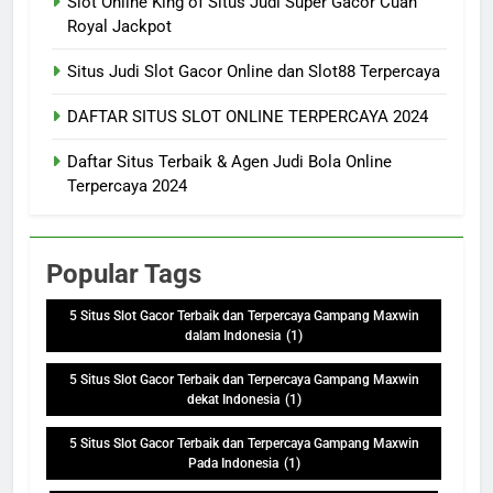
Slot Online King of Situs Judi Super Gacor Cuan
Royal Jackpot
Situs Judi Slot Gacor Online dan Slot88 Terpercaya
DAFTAR SITUS SLOT ONLINE TERPERCAYA 2024
Daftar Situs Terbaik & Agen Judi Bola Online
Terpercaya 2024
Popular Tags
5 Situs Slot Gacor Terbaik dan Terpercaya Gampang Maxwin
dalam Indonesia
(1)
5 Situs Slot Gacor Terbaik dan Terpercaya Gampang Maxwin
dekat Indonesia
(1)
5 Situs Slot Gacor Terbaik dan Terpercaya Gampang Maxwin
Pada Indonesia
(1)