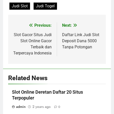
Judi Slot
Judi Togel
Previous:
Next:
Post
navigation
Slot Gacor Situs Judi
Daftar Link Judi Slot
Slot Online Gacor
Deposit Dana 5000
Terbaik dan
Tanpa Potongan
Terpercaya Indonesia
Related News
Slot Online Deretan Daftar 20 Situs
Terpopuler
admin
2 years ago
0