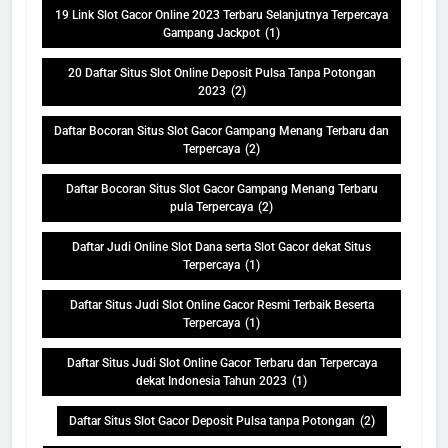
19 Link Slot Gacor Online 2023 Terbaru Selanjutnya Terpercaya
Gampang Jackpot
(1)
20 Daftar Situs Slot Online Deposit Pulsa Tanpa Potongan
2023
(2)
Daftar Bocoran Situs Slot Gacor Gampang Menang Terbaru dan
Terpercaya
(2)
Daftar Bocoran Situs Slot Gacor Gampang Menang Terbaru
pula Terpercaya
(2)
Daftar Judi Online Slot Dana serta Slot Gacor dekat Situs
Terpercaya
(1)
Daftar Situs Judi Slot Online Gacor Resmi Terbaik Beserta
Terpercaya
(1)
Daftar Situs Judi Slot Online Gacor Terbaru dan Terpercaya
dekat Indonesia Tahun 2023
(1)
Daftar Situs Slot Gacor Deposit Pulsa tanpa Potongan
(2)