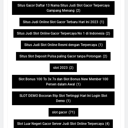
Situs Gacor Daftar 13 Nama Situs Judi Slot Gacor Terpercaya
Gampang Menang
(2)
Situs Judi Online Slot Gacor Terbaru Hari Ini 2023
(1)
Situs Judi Slot Online Gacor Terpercaya No 1 di Indonesia
(2)
Situs Judi Slot Online Resmi dengan Terpercaya
(1)
Situs Slot Deposit Pulsa paling Gacor tanpa Potongan
(2)
slot 2023
(2)
Slot Bonus 100 To 3x 7x dan Slot Bonus New Member 100
Persen dalam Awal
(1)
SLOT DEMO Bocoran Rtp Slot Tertinggi Hari Ini Login Slot
Demo
(1)
slot gacor
(71)
Slot Luar Negeri Gacor Server Judi Slot Online Terpercaya
(4)