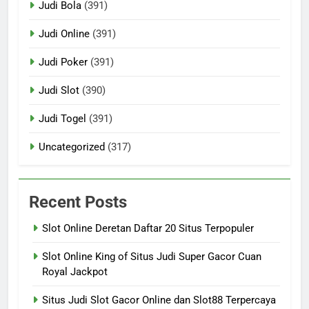
Judi Bola
(391)
Judi Online
(391)
Judi Poker
(391)
Judi Slot
(390)
Judi Togel
(391)
Uncategorized
(317)
Recent Posts
Slot Online Deretan Daftar 20 Situs Terpopuler
Slot Online King of Situs Judi Super Gacor Cuan
Royal Jackpot
Situs Judi Slot Gacor Online dan Slot88 Terpercaya