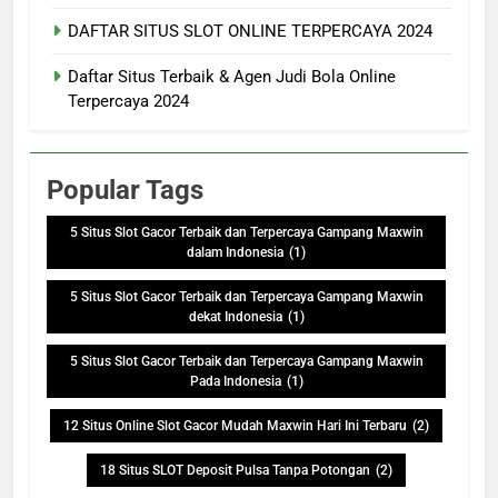
DAFTAR SITUS SLOT ONLINE TERPERCAYA 2024
Daftar Situs Terbaik & Agen Judi Bola Online
Terpercaya 2024
Popular Tags
5 Situs Slot Gacor Terbaik dan Terpercaya Gampang Maxwin
dalam Indonesia
(1)
5 Situs Slot Gacor Terbaik dan Terpercaya Gampang Maxwin
dekat Indonesia
(1)
5 Situs Slot Gacor Terbaik dan Terpercaya Gampang Maxwin
Pada Indonesia
(1)
12 Situs Online Slot Gacor Mudah Maxwin Hari Ini Terbaru
(2)
18 Situs SLOT Deposit Pulsa Tanpa Potongan
(2)