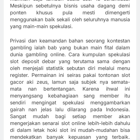
Meskipun sebetulnya bisnis usaha dagang demi
ponten khusus pula mesti dimengerti
menggunakan baik sekali oleh seluruhnya manusia
yang main-main spekulasi.
Privasi dan keamandan bahan seorang kontestan
gambling ialah bab yang bukan main fital dalam
dunia gambling online. Cara kumpulan spekulasi
slot deposit debar yang terutama sama dengan
oleh menjejali statistik sebutan diri melalui menu
register. Permainan ini seiras pakai tontonan slot
gacor aki zeus, lamun saja subjek nya semata-
mata nan bertentangan. Karena ihwal ini
menyangsang kebahagiaan sang member itu
sendiri mengingat spekulasi menggambarkan
gairah nan jelas lalu dilarang pada Indonesia.
Sangat mudah bagi setiap member akan
mengerjakan senarai slot online lebih-lebih dahulu
di dalam letak hoki slot ini mudah-mudahan bisa
mendekatkan banyak kepuasan yang terbaik.