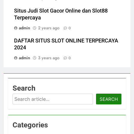
Situs Judi Slot Gacor Online dan Slot88
Terpercaya
admin
2 years ago
0
DAFTAR SITUS SLOT ONLINE TERPERCAYA
2024
admin
3 years ago
0
Search
Search
SEARCH
Categories