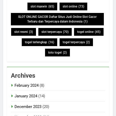
slot maxwin
(65)
slot online
(73)
SLOT ONLINE GACOR Daftar Situs Judi Online Slot Gacor
Terbaru dan Terpercaya dalam Indonesia
(1)
slot resmi
(3)
slot terpercaya
(70)
togel online
(45)
togel terlengkap
(16)
togel terpercaya
(2)
toto togel
(2)
Archives
February 2024
(8)
January 2024
(14)
December 2023
(20)