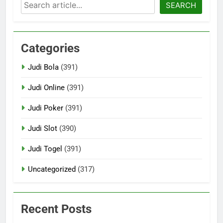
Search
SEARCH
Categories
Judi Bola
(391)
Judi Online
(391)
Judi Poker
(391)
Judi Slot
(390)
Judi Togel
(391)
Uncategorized
(317)
Recent Posts