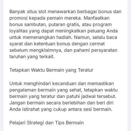
Banyak situs slot menawarkan berbagai bonus dan
promosi kepada pemain mereka. Manfaatkan
bonus sambutan, putaran gratis, atau program
loyalitas yang dapat meningkatkan peluang Anda
untuk memenangkan hadiah. Namun, selalu baca
syarat dan ketentuan bonus dengan cermat
sebelum mengklaimnya, dan pahami persyaratan
taruhan yang terkait.
Tetapkan Waktu Bermain yang Teratur
Untuk menghindari kecanduan dan memastikan
pengalaman bermain yang sehat, tetapkan waktu
bermain yang teratur dan patuhi jadwal tersebut.
Jangan bermain secara berlebihan dan beri diri
Anda istirahat yang cukup antara sesi bermain.
Pelajari Strategi dan Tips Bermain