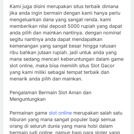
Kami juga disini merupakan situs terbaik dimana
jika anda ingin bermain dengan kami hanya perlu
mengeluarkan dana yang sangat renda. kami
memberikan nilai deposit 5000 rupiah yang dapat
anda pilih dan mainkan nantinya. dengan nominal
segitu nantinya anda dapat mendapatkan
kemenangan yang sangat besar hingga ratusan
ribu bahkan jutaan rupiah. jadi untuk anda yang
mana sedang mencari keberuntungan dalam game
slot online, maka bisa memilih situs Slot Gacor
yang kami miliki sebagai tempat terbaik dan
menarik anda pilih dan mainkan.
Pengalaman Bermain Slot Aman dan
Menguntungkan
Permainan game
slot online
merupakan salah satu
hiburan yang mana sangat populer bagi semua
orang di seluruh dunia yang mana hobi dalam
bermain judi online. namun bagi para sloter yang