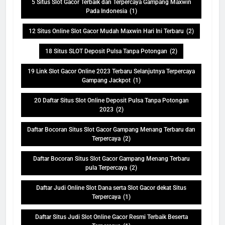
5 Situs Slot Gacor Terbaik dan Terpercaya Gampang Maxwin
Pada Indonesia
(1)
12 Situs Online Slot Gacor Mudah Maxwin Hari Ini Terbaru
(2)
18 Situs SLOT Deposit Pulsa Tanpa Potongan
(2)
19 Link Slot Gacor Online 2023 Terbaru Selanjutnya Terpercaya
Gampang Jackpot
(1)
20 Daftar Situs Slot Online Deposit Pulsa Tanpa Potongan
2023
(2)
Daftar Bocoran Situs Slot Gacor Gampang Menang Terbaru dan
Terpercaya
(2)
Daftar Bocoran Situs Slot Gacor Gampang Menang Terbaru
pula Terpercaya
(2)
Daftar Judi Online Slot Dana serta Slot Gacor dekat Situs
Terpercaya
(1)
Daftar Situs Judi Slot Online Gacor Resmi Terbaik Beserta