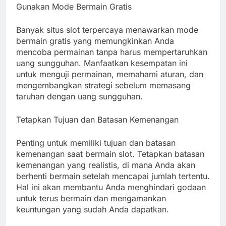
Gunakan Mode Bermain Gratis
Banyak situs slot terpercaya menawarkan mode
bermain gratis yang memungkinkan Anda
mencoba permainan tanpa harus mempertaruhkan
uang sungguhan. Manfaatkan kesempatan ini
untuk menguji permainan, memahami aturan, dan
mengembangkan strategi sebelum memasang
taruhan dengan uang sungguhan.
Tetapkan Tujuan dan Batasan Kemenangan
Penting untuk memiliki tujuan dan batasan
kemenangan saat bermain slot. Tetapkan batasan
kemenangan yang realistis, di mana Anda akan
berhenti bermain setelah mencapai jumlah tertentu.
Hal ini akan membantu Anda menghindari godaan
untuk terus bermain dan mengamankan
keuntungan yang sudah Anda dapatkan.