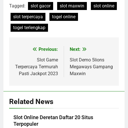
Tagged:
slot gacor
slot maxwin
slot online
slot terpercaya
togel online
togel terlengkap
Previous:
Next:
Post
navigation
Slot Game
Slot Demo 5lions
Terpercaya Termurah
Megaways Gampang
Pasti Jackpot 2023
Maxwin
Related News
Slot Online Deretan Daftar 20 Situs
Terpopuler