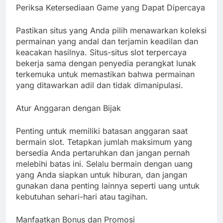
Periksa Ketersediaan Game yang Dapat Dipercaya
Pastikan situs yang Anda pilih menawarkan koleksi
permainan yang andal dan terjamin keadilan dan
keacakan hasilnya. Situs-situs slot terpercaya
bekerja sama dengan penyedia perangkat lunak
terkemuka untuk memastikan bahwa permainan
yang ditawarkan adil dan tidak dimanipulasi.
Atur Anggaran dengan Bijak
Penting untuk memiliki batasan anggaran saat
bermain slot. Tetapkan jumlah maksimum yang
bersedia Anda pertaruhkan dan jangan pernah
melebihi batas ini. Selalu bermain dengan uang
yang Anda siapkan untuk hiburan, dan jangan
gunakan dana penting lainnya seperti uang untuk
kebutuhan sehari-hari atau tagihan.
Manfaatkan Bonus dan Promosi