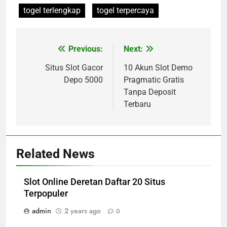
togel terlengkap
togel terpercaya
Previous:
Next:
Post
navigation
Situs Slot Gacor
10 Akun Slot Demo
Depo 5000
Pragmatic Gratis
Tanpa Deposit
Terbaru
Related News
Slot Online Deretan Daftar 20 Situs
Terpopuler
admin
2 years ago
0