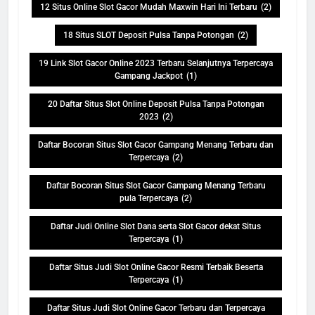
12 Situs Online Slot Gacor Mudah Maxwin Hari Ini Terbaru
(2)
18 Situs SLOT Deposit Pulsa Tanpa Potongan
(2)
19 Link Slot Gacor Online 2023 Terbaru Selanjutnya Terpercaya
Gampang Jackpot
(1)
20 Daftar Situs Slot Online Deposit Pulsa Tanpa Potongan
2023
(2)
Daftar Bocoran Situs Slot Gacor Gampang Menang Terbaru dan
Terpercaya
(2)
Daftar Bocoran Situs Slot Gacor Gampang Menang Terbaru
pula Terpercaya
(2)
Daftar Judi Online Slot Dana serta Slot Gacor dekat Situs
Terpercaya
(1)
Daftar Situs Judi Slot Online Gacor Resmi Terbaik Beserta
Terpercaya
(1)
Daftar Situs Judi Slot Online Gacor Terbaru dan Terpercaya