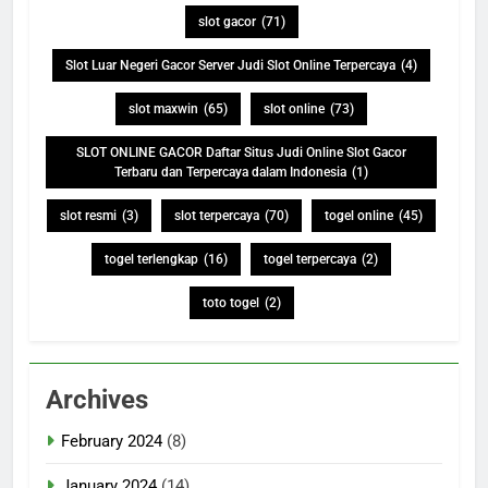
slot gacor
(71)
Slot Luar Negeri Gacor Server Judi Slot Online Terpercaya
(4)
slot maxwin
(65)
slot online
(73)
SLOT ONLINE GACOR Daftar Situs Judi Online Slot Gacor
Terbaru dan Terpercaya dalam Indonesia
(1)
slot resmi
(3)
slot terpercaya
(70)
togel online
(45)
togel terlengkap
(16)
togel terpercaya
(2)
toto togel
(2)
Archives
February 2024
(8)
January 2024
(14)