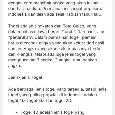
dengan cara menebak angka yang akan keluar
dari hasil undian. Permainan ini sangat populer di
Indonesia dan telah ada sejak ratusan tahun lalu.
Togel adalah singkatan dari Toto Gelap, yang
dalam bahasa Jawa berarti “taruh”, “taruhan”, atau
“pertaruhan”. Dalam permainan togel, pemain
harus menebak angka yang akan keluar dari hasil
undian. Angka yang akan keluar biasanya terdiri
dari 4 angka, tetapi ada juga jenis togel yang
menggunakan 3 angka, 2 angka, atau bahkan 1
angka.
Jenis-jenis Togel
Ada berbagai jenis togel yang tersedia, tetapi jenis
togel yang paling populer di Indonesia adalah
togel 4D, togel 3D, dan togel 2D.
Togel 4D
adalah jenis togel yang