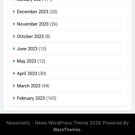
December 2023
(20)
November 2023
(26)
October 2023
(8)
June 2023
(15)
May 2023
(12)
April 2023
(30)
March 2023
(94)
February 2023
(165)
Newsmatic - News WordPress Theme 2026. Powered By
.
BlazeThemes