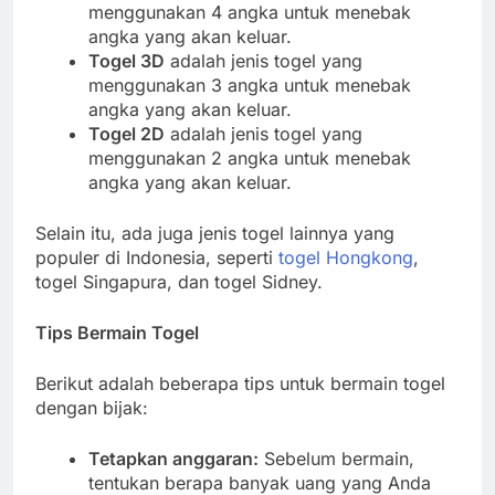
menggunakan 4 angka untuk menebak
angka yang akan keluar.
Togel 3D
adalah jenis togel yang
menggunakan 3 angka untuk menebak
angka yang akan keluar.
Togel 2D
adalah jenis togel yang
menggunakan 2 angka untuk menebak
angka yang akan keluar.
Selain itu, ada juga jenis togel lainnya yang
populer di Indonesia, seperti
togel Hongkong
,
togel Singapura, dan togel Sidney.
Tips Bermain Togel
Berikut adalah beberapa tips untuk bermain togel
dengan bijak:
Tetapkan anggaran:
Sebelum bermain,
tentukan berapa banyak uang yang Anda