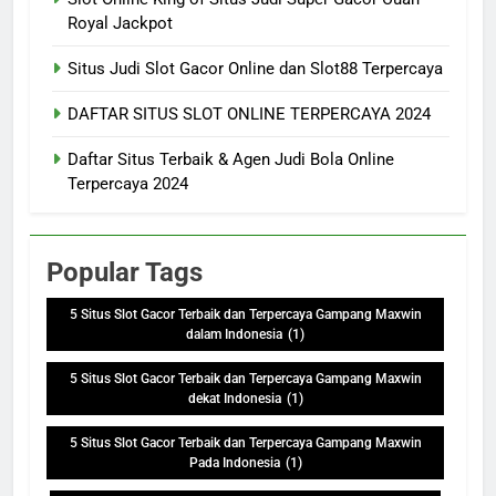
Royal Jackpot
Situs Judi Slot Gacor Online dan Slot88 Terpercaya
DAFTAR SITUS SLOT ONLINE TERPERCAYA 2024
Daftar Situs Terbaik & Agen Judi Bola Online
Terpercaya 2024
Popular Tags
5 Situs Slot Gacor Terbaik dan Terpercaya Gampang Maxwin
dalam Indonesia
(1)
5 Situs Slot Gacor Terbaik dan Terpercaya Gampang Maxwin
dekat Indonesia
(1)
5 Situs Slot Gacor Terbaik dan Terpercaya Gampang Maxwin
Pada Indonesia
(1)