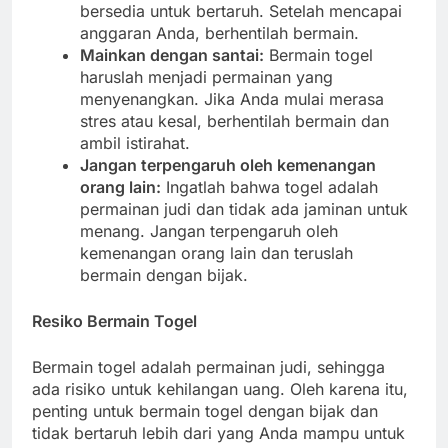
bersedia untuk bertaruh. Setelah mencapai
anggaran Anda, berhentilah bermain.
Mainkan dengan santai:
Bermain togel
haruslah menjadi permainan yang
menyenangkan. Jika Anda mulai merasa
stres atau kesal, berhentilah bermain dan
ambil istirahat.
Jangan terpengaruh oleh kemenangan
orang lain:
Ingatlah bahwa togel adalah
permainan judi dan tidak ada jaminan untuk
menang. Jangan terpengaruh oleh
kemenangan orang lain dan teruslah
bermain dengan bijak.
Resiko Bermain Togel
Bermain togel adalah permainan judi, sehingga
ada risiko untuk kehilangan uang. Oleh karena itu,
penting untuk bermain togel dengan bijak dan
tidak bertaruh lebih dari yang Anda mampu untuk