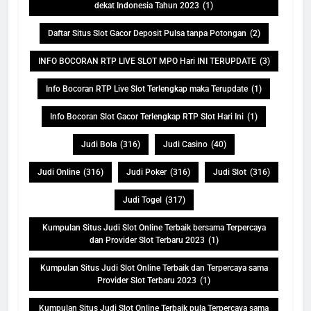
dekat Indonesia Tahun 2023
(1)
Daftar Situs Slot Gacor Deposit Pulsa tanpa Potongan
(2)
INFO BOCORAN RTP LIVE SLOT MPO Hari INI TERUPDATE
(3)
Info Bocoran RTP Live Slot Terlengkap maka Terupdate
(1)
Info Bocoran Slot Gacor Terlengkap RTP Slot Hari Ini
(1)
Judi Bola
(316)
Judi Casino
(40)
Judi Online
(316)
Judi Poker
(316)
Judi Slot
(316)
Judi Togel
(317)
Kumpulan Situs Judi Slot Online Terbaik bersama Terpercaya
dan Provider Slot Terbaru 2023
(1)
Kumpulan Situs Judi Slot Online Terbaik dan Terpercaya sama
Provider Slot Terbaru 2023
(1)
Kumpulan Situs Judi Slot Online Terbaik pula Terpercaya sama