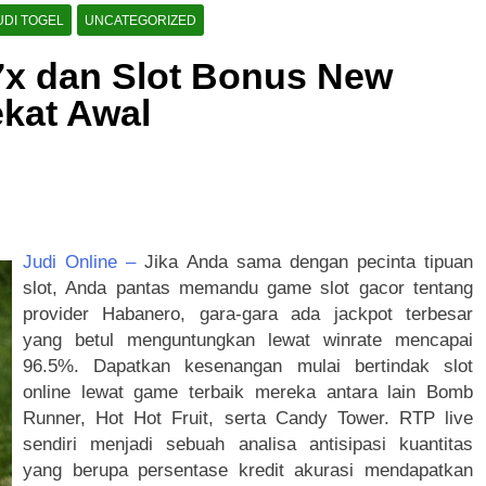
line Terbaru & Slot Gacor Hari Ini 2024
UDI TOGEL
UNCATEGORIZED
7x dan Slot Bonus New
 Online Slot Gacor Gampang Menang 2024
kat Awal
Terpopuler dan Gacor di Indonesia 2024
o Bocoran Pola RTP Live Slot Gacor Terakurat 99%
Judi Online –
Jika Anda sama dengan pecinta tipuan
slot, Anda pantas memandu game slot gacor tentang
provider Habanero, gara-gara ada jackpot terbesar
yang betul menguntungkan lewat winrate mencapai
96.5%. Dapatkan kesenangan mulai bertindak slot
online lewat game terbaik mereka antara lain Bomb
Runner, Hot Hot Fruit, serta Candy Tower. RTP live
sendiri menjadi sebuah analisa antisipasi kuantitas
yang berupa persentase kredit akurasi mendapatkan