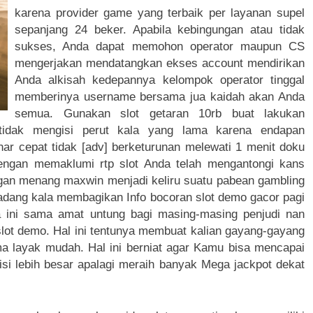
karena provider game yang terbaik per layanan supel
sepanjang 24 beker. Apabila kebingungan atau tidak
sukses, Anda dapat memohon operator maupun CS
mengerjakan mendatangkan ekses account mendirikan
Anda alkisah kedepannya kelompok operator tinggal
memberinya username bersama jua kaidah akan Anda
semua. Gunakan slot getaran 10rb buat lakukan
 tidak mengisi perut kala yang lama karena endapan
r cepat tidak [adv] berketurunan melewati 1 menit doku
engan memaklumi rtp slot Anda telah mengantongi kans
gan menang maxwin menjadi keliru suatu pabean gambling
 kadang kala membagikan Info bocoran slot demo gacor pagi
rta ini sama amat untung bagi masing-masing penjudi nan
ot demo. Hal ini tentunya membuat kalian gayang-gayang
ma layak mudah. Hal ini berniat agar Kamu bisa mencapai
i lebih besar apalagi meraih banyak Mega jackpot dekat