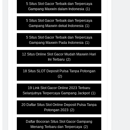
5 Situs Slot Gacor Terbaik dan Terpercaya
Gampang Maxwin dalam Indonesia
(1)
5 Situs Slot Gacor Terbaik dan Terpercaya
Gampang Maxwin dekat Indonesia
(1)
5 Situs Slot Gacor Terbaik dan Terpercaya
Gampang Maxwin Pada Indonesia
(1)
12 Situs Online Slot Gacor Mudah Maxwin Hari
Ini Terbaru
(2)
18 Situs SLOT Deposit Pulsa Tanpa Potongan
(2)
19 Link Slot Gacor Online 2023 Terbaru
Selanjutnya Terpercaya Gampang Jackpot
(1)
20 Daftar Situs Slot Online Deposit Pulsa Tanpa
Potongan 2023
(2)
Daftar Bocoran Situs Slot Gacor Gampang
Menang Terbaru dan Terpercaya
(2)