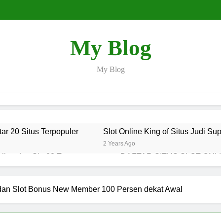
My Blog
My Blog
tar 20 Situs Terpopuler
Slot Online King of Situs Judi S
2 Years Ago
nline dan Slot88 Terpercaya
DAFTAR SITUS SLOT ONL
2 Years Ago
erbaik & Agen Judi Bola Online Terpercaya 2024
 dan Slot Bonus New Member 100 Persen dekat Awal
ingkat Gampang Menang Bermain 2024