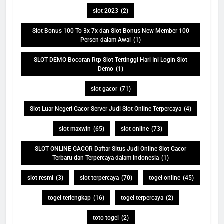
slot 2023
(2)
Slot Bonus 100 To 3x 7x dan Slot Bonus New Member 100
Persen dalam Awal
(1)
SLOT DEMO Bocoran Rtp Slot Tertinggi Hari Ini Login Slot
Demo
(1)
slot gacor
(71)
Slot Luar Negeri Gacor Server Judi Slot Online Terpercaya
(4)
slot maxwin
(65)
slot online
(73)
SLOT ONLINE GACOR Daftar Situs Judi Online Slot Gacor
Terbaru dan Terpercaya dalam Indonesia
(1)
slot resmi
(3)
slot terpercaya
(70)
togel online
(45)
togel terlengkap
(16)
togel terpercaya
(2)
toto togel
(2)