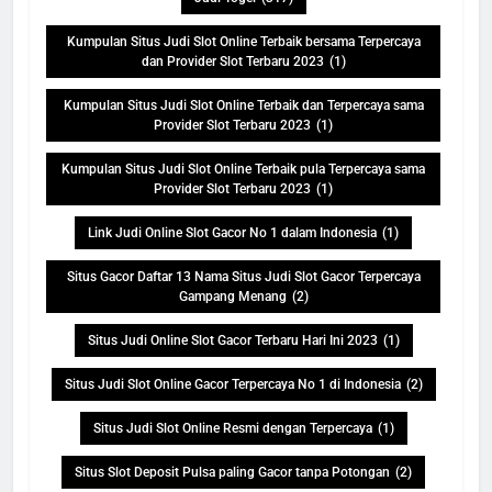
Kumpulan Situs Judi Slot Online Terbaik bersama Terpercaya
dan Provider Slot Terbaru 2023
(1)
Kumpulan Situs Judi Slot Online Terbaik dan Terpercaya sama
Provider Slot Terbaru 2023
(1)
Kumpulan Situs Judi Slot Online Terbaik pula Terpercaya sama
Provider Slot Terbaru 2023
(1)
Link Judi Online Slot Gacor No 1 dalam Indonesia
(1)
Situs Gacor Daftar 13 Nama Situs Judi Slot Gacor Terpercaya
Gampang Menang
(2)
Situs Judi Online Slot Gacor Terbaru Hari Ini 2023
(1)
Situs Judi Slot Online Gacor Terpercaya No 1 di Indonesia
(2)
Situs Judi Slot Online Resmi dengan Terpercaya
(1)
Situs Slot Deposit Pulsa paling Gacor tanpa Potongan
(2)