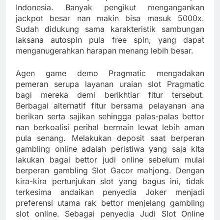
Indonesia. Banyak pengikut mengangankan
jackpot besar nan makin bisa masuk 5000x.
Sudah didukung sama karakteristik sambungan
laksana autospin pula free spin, yang dapat
menganugerahkan harapan menang lebih besar.
Agen game demo Pragmatic mengadakan
pemeran serupa layanan uraian slot Pragmatic
bagi mereka demi berikhtiar fitur tersebut.
Berbagai alternatif fitur bersama pelayanan ana
berikan serta sajikan sehingga palas-palas bettor
nan berkoalisi perihal bermain lewat lebih aman
pula senang. Melakukan deposit saat berperan
gambling online adalah peristiwa yang saja kita
lakukan bagai bettor judi online sebelum mulai
berperan gambling Slot Gacor mahjong. Dengan
kira-kira pertunjukan slot yang bagus ini, tidak
terkesima andaikan penyedia Joker menjadi
preferensi utama rak bettor menjelang gambling
slot online. Sebagai penyedia Judi Slot Online