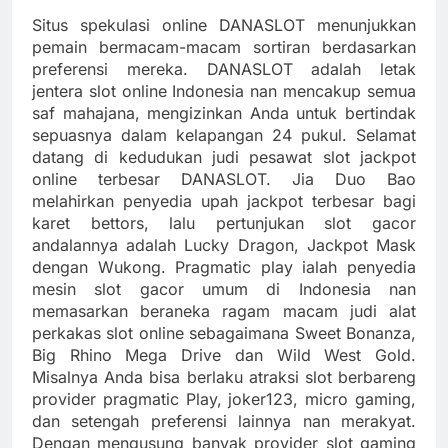
Situs spekulasi online DANASLOT menunjukkan
pemain bermacam-macam sortiran berdasarkan
preferensi mereka. DANASLOT adalah letak
jentera slot online Indonesia nan mencakup semua
saf mahajana, mengizinkan Anda untuk bertindak
sepuasnya dalam kelapangan 24 pukul. Selamat
datang di kedudukan judi pesawat slot jackpot
online terbesar DANASLOT. Jia Duo Bao
melahirkan penyedia upah jackpot terbesar bagi
karet bettors, lalu pertunjukan slot gacor
andalannya adalah Lucky Dragon, Jackpot Mask
dengan Wukong. Pragmatic play ialah penyedia
mesin slot gacor umum di Indonesia nan
memasarkan beraneka ragam macam judi alat
perkakas slot online sebagaimana Sweet Bonanza,
Big Rhino Mega Drive dan Wild West Gold.
Misalnya Anda bisa berlaku atraksi slot berbareng
provider pragmatic Play, joker123, micro gaming,
dan setengah preferensi lainnya nan merakyat.
Dengan mengusung banyak provider slot gaming