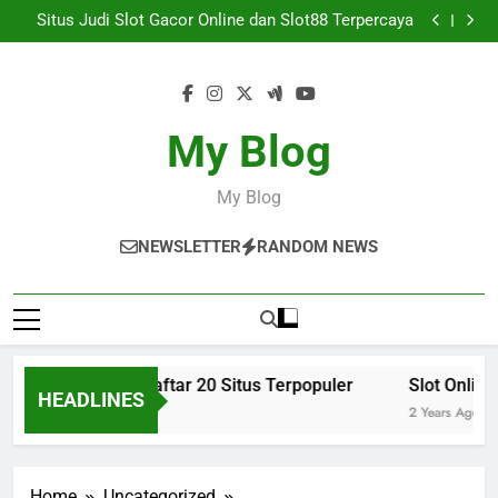
Slot Online King of Situs Judi Super Gacor Cuan Royal
Skip
Jackpot
Situs Judi Slot Gacor Online dan Slot88 Terpercaya
to
DAFTAR SITUS SLOT ONLINE TERPERCAYA 2024
Slot Online Deretan Daftar 20 Situs Terpopuler
content
Slot Online King of Situs Judi Super Gacor Cuan Royal
Jackpot
Situs Judi Slot Gacor Online dan Slot88 Terpercaya
DAFTAR SITUS SLOT ONLINE TERPERCAYA 2024
My Blog
My Blog
NEWSLETTER
RANDOM NEWS
 Online Deretan Daftar 20 Situs Terpopuler
Slot Online K
HEADLINES
rs Ago
2 Years Ago
Home
Uncategorized