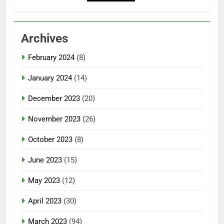
Archives
February 2024
(8)
January 2024
(14)
December 2023
(20)
November 2023
(26)
October 2023
(8)
June 2023
(15)
May 2023
(12)
April 2023
(30)
March 2023
(94)