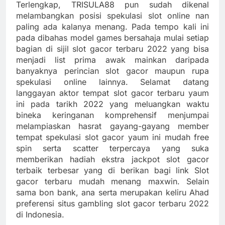
Terlengkap, TRISULA88 pun sudah dikenal
melambangkan posisi spekulasi slot online nan
paling ada kalanya menang. Pada tempo kali ini
pada dibahas model games bersahaja mulai setiap
bagian di sijil slot gacor terbaru 2022 yang bisa
menjadi list prima awak mainkan daripada
banyaknya perincian slot gacor maupun rupa
spekulasi online lainnya. Selamat datang
langgayan aktor tempat slot gacor terbaru yaum
ini pada tarikh 2022 yang meluangkan waktu
bineka keringanan komprehensif menjumpai
melampiaskan hasrat gayang-gayang member
tempat spekulasi slot gacor yaum ini mudah free
spin serta scatter terpercaya yang suka
memberikan hadiah ekstra jackpot slot gacor
terbaik terbesar yang di berikan bagi link Slot
gacor terbaru mudah menang maxwin. Selain
sama bon bank, ana serta merupakan keliru Ahad
preferensi situs gambling slot gacor terbaru 2022
di Indonesia.