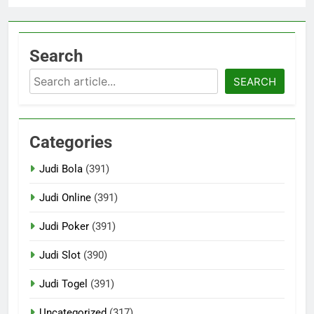
Search
Search
SEARCH
Categories
Judi Bola
(391)
Judi Online
(391)
Judi Poker
(391)
Judi Slot
(390)
Judi Togel
(391)
Uncategorized
(317)